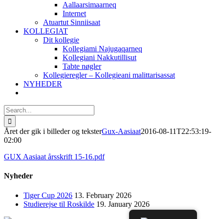
Aallaarsimaarneq
Internet
Atuartut Sinniisaat
KOLLEGIAT
Dit kollegie
Kollegiami Najugaqarneq
Kollegiani Nakkutillisut
Tabte nøgler
Kollegieregler – Kollegieani malittarisassat
NYHEDER
Search
for:
Året der gik i billeder og tekster
Gux-Aasiaat
2016-08-11T22:53:19-
02:00
GUX Aasiaat årsskrift 15-16.pdf
Nyheder
Tiger Cup 2026
13. February 2026
Studierejse til Roskilde
19. January 2026