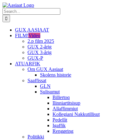
Skip
to
Search
content
for:
GUX AASIAAT
FILM!
Video
2.p film 2025
GUX 2-årig
GUX 3-årig
GUX-P
ATUARFIK
Om GUX Aasiaat
Skolens historie
Saaffissat
GLN
Sulisumut
Billertoq
Ilinniartitsisup
Allaffimmiut
Kollegiani Nakkutillisut
Pedellit
Igaffik
Rengøring
Politikki