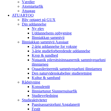
Værdier
Atorniartarfik
Atuagaq
ATUARTOQ
Bliv optaget på GUX
Din uddannelse
Ny elev
Uddannelsens opbygning
Ilinniakkap sammivii
Ilinniakkap sammivii Aassiaat
2-årig uddannelse for voksne
3-årig studieforberedende uddannelse
Krop & sundhed
Nutaanik pilersitsisinnaanernik sammiveqarluni
ilinniarneq
Oqaasilerinermik sammiveqarluni ilinniarneq
Den naturvidenskabelige studieretning
Kultur & samfund
Rådgivning
Konsulentit
Ilinniartunut Siunnersuisarfik
Studievejledning
Studieaktiviteter
Paasisassarsiorluni Angalanerit
Festit