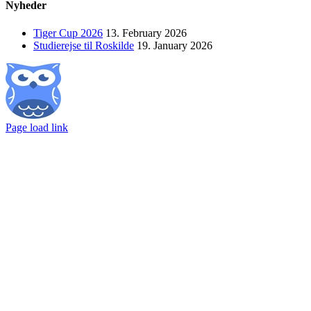
Nyheder
Tiger Cup 2026
13. February 2026
Studierejse til Roskilde
19. January 2026
Facebook
Lectio
Email
Page load link
Go
to
Top