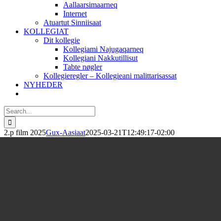
Aallaarsimaarneq
Internet
Atuartut Sinniisaat
KOLLEGIAT
Dit kollegie
Kollegiami Najugaqarneq
Kollegiani Nakkutillisut
Tabte nøgler
Kollegieregler – Kollegieani malittarisassat
NYHEDER
Search
for:
2.p film 2025
Gux-Aasiaat
2025-03-21T12:49:17-02:00