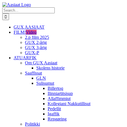
Skip
to
Search
content
for:
GUX AASIAAT
FILM!
Video
2.p film 2025
GUX 2-årig
GUX 3-årig
GUX-P
ATUARFIK
Om GUX Aasiaat
Skolens historie
Saaffissat
GLN
Sulisumut
Billertoq
Ilinniartitsisup
Allaffimmiut
Kollegiani Nakkutillisut
Pedellit
Igaffik
Rengøring
Politikki