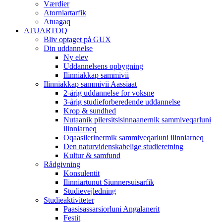
Værdier
Atorniartarfik
Atuagaq
ATUARTOQ
Bliv optaget på GUX
Din uddannelse
Ny elev
Uddannelsens opbygning
Ilinniakkap sammivii
Ilinniakkap sammivii Aassiaat
2-årig uddannelse for voksne
3-årig studieforberedende uddannelse
Krop & sundhed
Nutaanik pilersitsisinnaanernik sammiveqarluni
ilinniarneq
Oqaasilerinermik sammiveqarluni ilinniarneq
Den naturvidenskabelige studieretning
Kultur & samfund
Rådgivning
Konsulentit
Ilinniartunut Siunnersuisarfik
Studievejledning
Studieaktiviteter
Paasisassarsiorluni Angalanerit
Festit