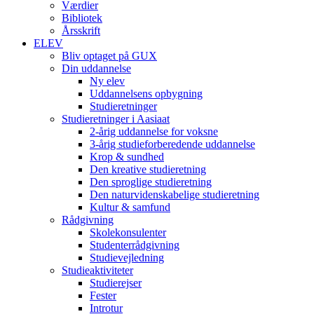
Værdier
Bibliotek
Årsskrift
ELEV
Bliv optaget på GUX
Din uddannelse
Ny elev
Uddannelsens opbygning
Studieretninger
Studieretninger i Aasiaat
2-årig uddannelse for voksne
3-årig studieforberedende uddannelse
Krop & sundhed
Den kreative studieretning
Den sproglige studieretning
Den naturvidenskabelige studieretning
Kultur & samfund
Rådgivning
Skolekonsulenter
Studenterrådgivning
Studievejledning
Studieaktiviteter
Studierejser
Fester
Introtur