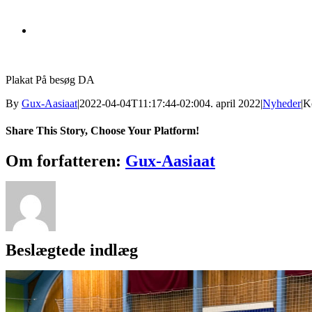
Plakat På besøg DA
By
Gux-Aasiaat
|
2022-04-04T11:17:44-02:00
4. april 2022
|
Nyheder
|
K
Share This Story, Choose Your Platform!
Facebook
X
Reddit
LinkedIn
WhatsApp
Tumblr
Pinterest
Vk
Xing
E-
Om forfatteren:
Gux-Aasiaat
mail
Beslægtede indlæg