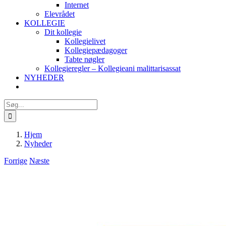
Internet
Elevrådet
KOLLEGIE
Dit kollegie
Kollegielivet
Kollegiepædagoger
Tabte nøgler
Kollegieregler – Kollegieani malittarisassat
NYHEDER
Søg
efter:
Hjem
Nyheder
Forrige
Næste
Se
større
billede