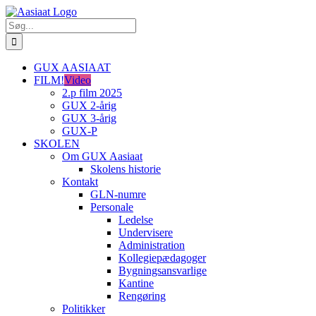
Skip
to
Søg
content
efter:
GUX AASIAAT
FILM!
Video
2.p film 2025
GUX 2-årig
GUX 3-årig
GUX-P
SKOLEN
Om GUX Aasiaat
Skolens historie
Kontakt
GLN-numre
Personale
Ledelse
Undervisere
Administration
Kollegiepædagoger
Bygningsansvarlige
Kantine
Rengøring
Politikker