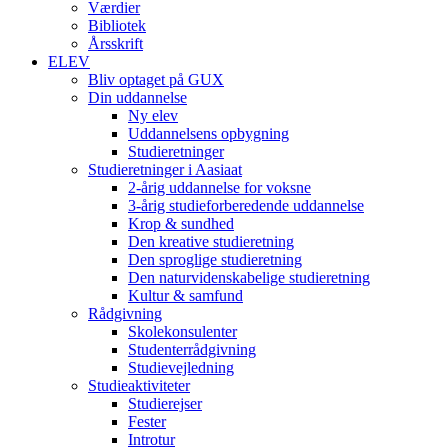
Værdier
Bibliotek
Årsskrift
ELEV
Bliv optaget på GUX
Din uddannelse
Ny elev
Uddannelsens opbygning
Studieretninger
Studieretninger i Aasiaat
2-årig uddannelse for voksne
3-årig studieforberedende uddannelse
Krop & sundhed
Den kreative studieretning
Den sproglige studieretning
Den naturvidenskabelige studieretning
Kultur & samfund
Rådgivning
Skolekonsulenter
Studenterrådgivning
Studievejledning
Studieaktiviteter
Studierejser
Fester
Introtur