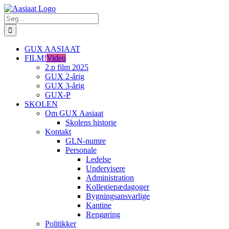
Skip
to
Søg
content
efter:
GUX AASIAAT
FILM!
Video
2.p film 2025
GUX 2-årig
GUX 3-årig
GUX-P
SKOLEN
Om GUX Aasiaat
Skolens historie
Kontakt
GLN-numre
Personale
Ledelse
Undervisere
Administration
Kollegiepædagoger
Bygningsansvarlige
Kantine
Rengøring
Politikker