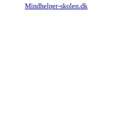
ndhed. På
Mindhelper-skolen.dk
kan man finde 
2025/26
1m, 1n, 1p, 1r, 1s, 1t, 1u
2n, 2p, 2r, 2s, 2t, 2u
3m, 3p, 3r, 3s
,
3t, 3u