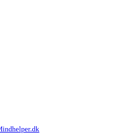
ulenten i samarbejde med den
mme til samtale på et bestemt
tale. Derefter lægges der en plan
siaat.
indhelper.dk
, som er Danmarks