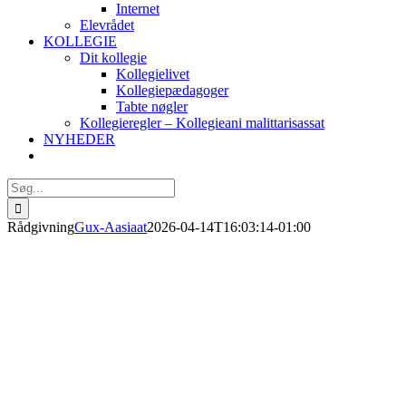
Internet
Elevrådet
KOLLEGIE
Dit kollegie
Kollegielivet
Kollegiepædagoger
Tabte nøgler
Kollegieregler – Kollegieani malittarisassat
NYHEDER
Søg
efter:
Rådgivning
Gux-Aasiaat
2026-04-14T16:03:14-01:00