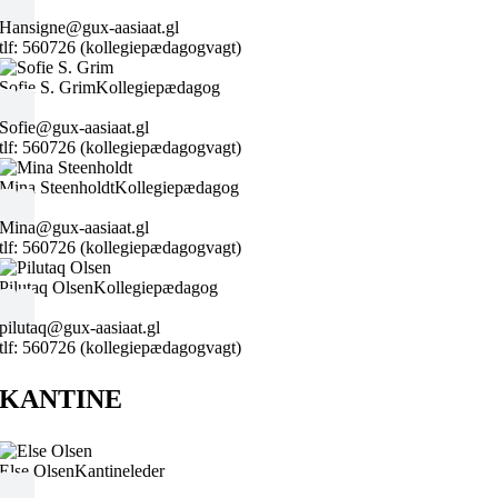
Hansigne@gux-aasiaat.gl
tlf: 560726 (kollegiepædagogvagt)
Sofie S. Grim
Kollegiepædagog
Sofie@gux-aasiaat.gl
tlf: 560726 (kollegiepædagogvagt)
Mina Steenholdt
Kollegiepædagog
Mina@gux-aasiaat.gl
tlf: 560726 (kollegiepædagogvagt)
Pilutaq Olsen
Kollegiepædagog
pilutaq@gux-aasiaat.gl
tlf: 560726 (kollegiepædagogvagt)
KANTINE
Else Olsen
Kantineleder