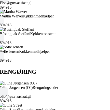
Else@gux-aasiaat.gl
894915
Martha Wæver
Køkkenmedhjælper
894918
Rûsánguak Steffani
Køkkenassistent
894918
Sofie Jensen
Køkkenmedhjælper
894918
RENGØRING
Oline Jørgensen (OJ)
Rengøringsleder
oljo@gux-aasiaat.gl
894916
Oline Street
Rengøringsmedarbejder