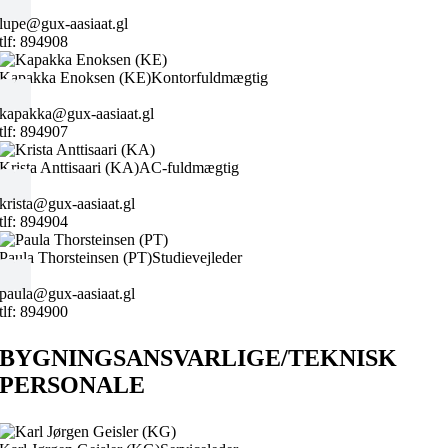
lupe@gux-aasiaat.gl
tlf: 894908
Kapakka Enoksen (KE)
Kontorfuldmægtig
kapakka@gux-aasiaat.gl
tlf: 894907
Krista Anttisaari (KA)
AC-fuldmægtig
krista@gux-aasiaat.gl
tlf: 894904
Paula Thorsteinsen (PT)
Studievejleder
paula@gux-aasiaat.gl
tlf: 894900
BYGNINGSANSVARLIGE/TEKNISK
PERSONALE