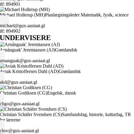
tlf: 894901
Michael Hollerup (MH)
Planlægningsleder Matematik, fysik, science
michael@gux-aasiaat.gl
tlf: 894902
UNDERVISERE
Arnánguak' Jeremiassen (AJ)
Grønlandsk
arnanguak@gux-aasiaat.gl
Aviak Kristoffersen Dahl (AD)
Grønlandsk
akd@gux-aasiaat.gl
Christian Godiksen (CG)
Engelsk, dansk
chgo@gux-aasiaat.gl
Christian Schäfer Svendsen (CS)
Samfundsfag, historie, kulturfag, TR
for lærerne
chsv@gux-aasiaat.gl