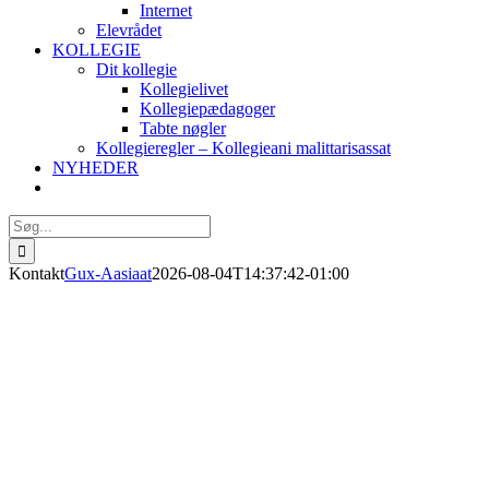
Internet
Elevrådet
KOLLEGIE
Dit kollegie
Kollegielivet
Kollegiepædagoger
Tabte nøgler
Kollegieregler – Kollegieani malittarisassat
NYHEDER
Søg
efter:
Kontakt
Gux-Aasiaat
2026-08-04T14:37:42-01:00