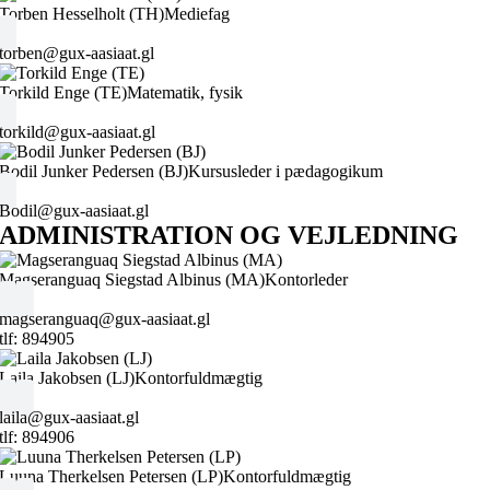
Torben Hesselholt (TH)
Mediefag
torben@gux-aasiaat.gl
Torkild Enge (TE)
Matematik, fysik
torkild@gux-aasiaat.gl
Bodil Junker Pedersen (BJ)
Kursusleder i pædagogikum
Bodil@gux-aasiaat.gl
ADMINISTRATION OG VEJLEDNING
Magseranguaq Siegstad Albinus (MA)
Kontorleder
magseranguaq@gux-aasiaat.gl
tlf: 894905
Laila Jakobsen (LJ)
Kontorfuldmægtig
laila@gux-aasiaat.gl
tlf: 894906
Luuna Therkelsen Petersen (LP)
Kontorfuldmægtig