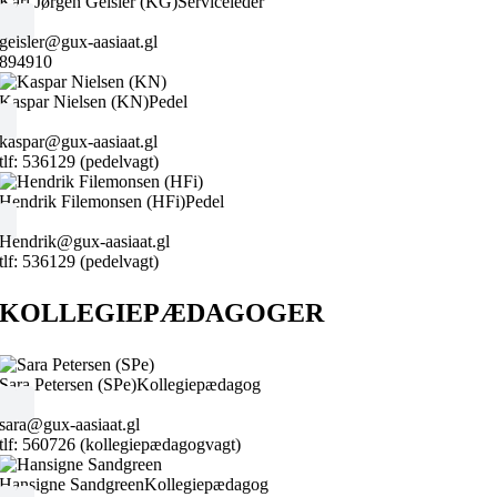
Karl Jørgen Geisler (KG)
Serviceleder
geisler@gux-aasiaat.gl
894910
Kaspar Nielsen (KN)
Pedel
kaspar@gux-aasiaat.gl
tlf: 536129 (pedelvagt)
Hendrik Filemonsen (HFi)
Pedel
Hendrik@gux-aasiaat.gl
tlf: 536129 (pedelvagt)
KOLLEGIEPÆDAGOGER
Sara Petersen (SPe)
Kollegiepædagog
sara@gux-aasiaat.gl
tlf: 560726 (kollegiepædagogvagt)
Hansigne Sandgreen
Kollegiepædagog