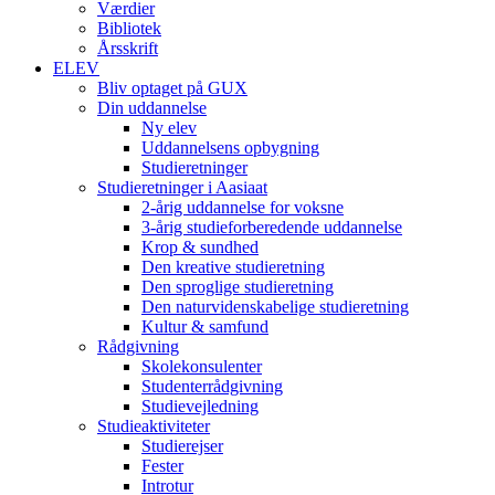
Værdier
Bibliotek
Årsskrift
ELEV
Bliv optaget på GUX
Din uddannelse
Ny elev
Uddannelsens opbygning
Studieretninger
Studieretninger i Aasiaat
2-årig uddannelse for voksne
3-årig studieforberedende uddannelse
Krop & sundhed
Den kreative studieretning
Den sproglige studieretning
Den naturvidenskabelige studieretning
Kultur & samfund
Rådgivning
Skolekonsulenter
Studenterrådgivning
Studievejledning
Studieaktiviteter
Studierejser
Fester
Introtur