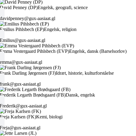
David Penney (DP)
Engelsk, geografi, science
davidpenney@gux-aasiaat.gl
Emilius Pihlsbech (EP)
Engelsk, religion
Emilius@gux-aasiaat.gl
Emma Vestergaard Pihlsbech (EVP)
Engelsk, dansk (Barselsorlov)
emma@gux-aasiaat.gl
Frank Darling Jørgensen (FJ)
Idræt, historie, kulturforståelse
frank@gux-aasiaat.gl
Frederik Legarth Brødsgaard (FB)
Dansk, engelsk
Frederik@gux-aasiaat.gl
Freja Karlsen (FK)
Kemi, biologi
Freja@gux-aasiaat.gl