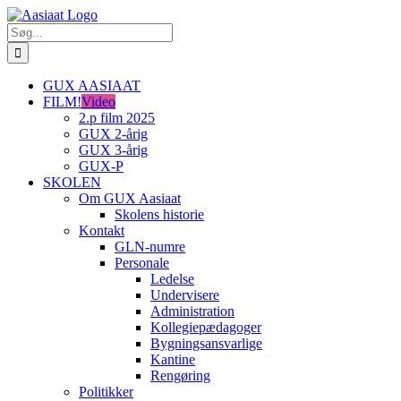
Skip
to
Søg
content
efter:
GUX AASIAAT
FILM!
Video
2.p film 2025
GUX 2-årig
GUX 3-årig
GUX-P
SKOLEN
Om GUX Aasiaat
Skolens historie
Kontakt
GLN-numre
Personale
Ledelse
Undervisere
Administration
Kollegiepædagoger
Bygningsansvarlige
Kantine
Rengøring
Politikker