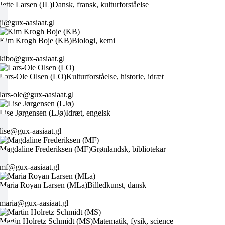
Jette Larsen (JL)
Dansk, fransk, kulturforståelse
jl@gux-aasiaat.gl
Kim Krogh Boje (KB)
Biologi, kemi
kibo@gux-aasiaat.gl
Lars-Ole Olsen (LO)
Kulturforståelse, historie, idræt
lars-ole@gux-aasiaat.gl
Lise Jørgensen (LJø)
Idræt, engelsk
lise@gux-aasiaat.gl
Magdaline Frederiksen (MF)
Grønlandsk, bibliotekar
mf@gux-aasiaat.gl
Maria Royan Larsen (MLa)
Billedkunst, dansk
maria@gux-aasiaat.gl
Martin Holretz Schmidt (MS)
Matematik, fysik, science