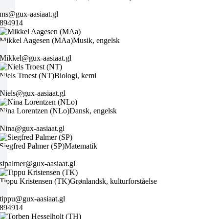
ms@gux-aasiaat.gl
894914
Mikkel Aagesen (MAa)
Musik, engelsk
Mikkel@gux-aasiaat.gl
Niels Troest (NT)
Biologi, kemi
Niels@gux-aasiaat.gl
Nina Lorentzen (NLo)
Dansk, engelsk
Nina@gux-aasiaat.gl
Siegfred Palmer (SP)
Matematik
sipalmer@gux-aasiaat.gl
Tippu Kristensen (TK)
Grønlandsk, kulturforståelse
tippu@gux-aasiaat.gl
894914