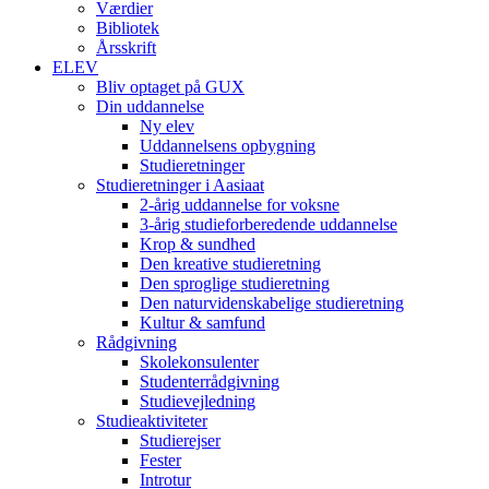
Værdier
Bibliotek
Årsskrift
ELEV
Bliv optaget på GUX
Din uddannelse
Ny elev
Uddannelsens opbygning
Studieretninger
Studieretninger i Aasiaat
2-årig uddannelse for voksne
3-årig studieforberedende uddannelse
Krop & sundhed
Den kreative studieretning
Den sproglige studieretning
Den naturvidenskabelige studieretning
Kultur & samfund
Rådgivning
Skolekonsulenter
Studenterrådgivning
Studievejledning
Studieaktiviteter
Studierejser
Fester
Introtur