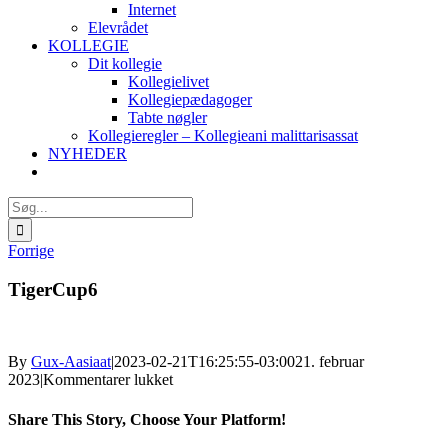
Internet
Elevrådet
KOLLEGIE
Dit kollegie
Kollegielivet
Kollegiepædagoger
Tabte nøgler
Kollegieregler – Kollegieani malittarisassat
NYHEDER
Søg
efter:
Forrige
TigerCup6
By
Gux-Aasiaat
|
2023-02-21T16:25:55-03:00
21. februar
til
2023
|
Kommentarer lukket
TigerCup6
Share This Story, Choose Your Platform!