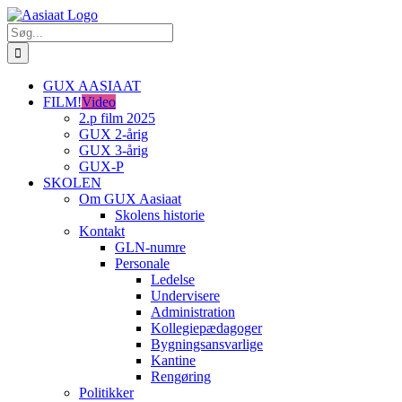
Skip
to
Søg
content
efter:
GUX AASIAAT
FILM!
Video
2.p film 2025
GUX 2-årig
GUX 3-årig
GUX-P
SKOLEN
Om GUX Aasiaat
Skolens historie
Kontakt
GLN-numre
Personale
Ledelse
Undervisere
Administration
Kollegiepædagoger
Bygningsansvarlige
Kantine
Rengøring
Politikker