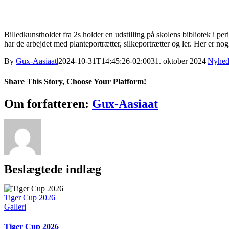
Billedkunstholdet fra 2s holder en udstilling på skolens bibliotek i pe
har de arbejdet med planteportrætter, silkeportrætter og ler. Her er nogl
By
Gux-Aasiaat
|
2024-10-31T14:45:26-02:00
31. oktober 2024
|
Nyhed
Share This Story, Choose Your Platform!
Facebook
X
Reddit
LinkedIn
WhatsApp
Tumblr
Pinterest
Vk
Xing
E-
Om forfatteren:
Gux-Aasiaat
mail
Beslægtede indlæg
Tiger Cup 2026
Galleri
Tiger Cup 2026