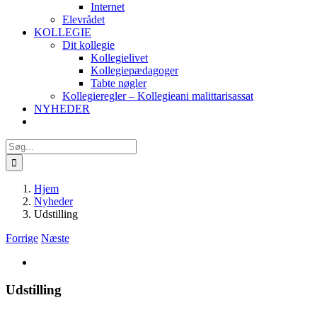
Internet
Elevrådet
KOLLEGIE
Dit kollegie
Kollegielivet
Kollegiepædagoger
Tabte nøgler
Kollegieregler – Kollegieani malittarisassat
NYHEDER
Søg
efter:
Hjem
Nyheder
Udstilling
Forrige
Næste
Se
større
billede
Udstilling