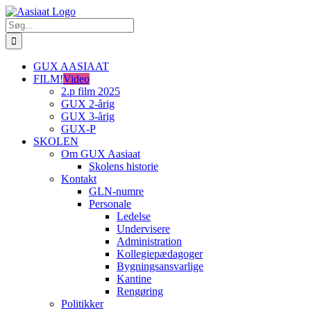
Skip
to
Søg
content
efter:
GUX AASIAAT
FILM!
Video
2.p film 2025
GUX 2-årig
GUX 3-årig
GUX-P
SKOLEN
Om GUX Aasiaat
Skolens historie
Kontakt
GLN-numre
Personale
Ledelse
Undervisere
Administration
Kollegiepædagoger
Bygningsansvarlige
Kantine
Rengøring
Politikker