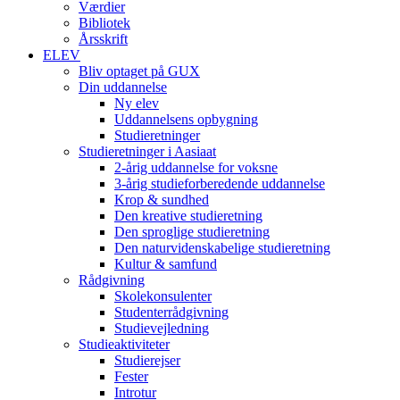
Værdier
Bibliotek
Årsskrift
ELEV
Bliv optaget på GUX
Din uddannelse
Ny elev
Uddannelsens opbygning
Studieretninger
Studieretninger i Aasiaat
2-årig uddannelse for voksne
3-årig studieforberedende uddannelse
Krop & sundhed
Den kreative studieretning
Den sproglige studieretning
Den naturvidenskabelige studieretning
Kultur & samfund
Rådgivning
Skolekonsulenter
Studenterrådgivning
Studievejledning
Studieaktiviteter
Studierejser
Fester
Introtur