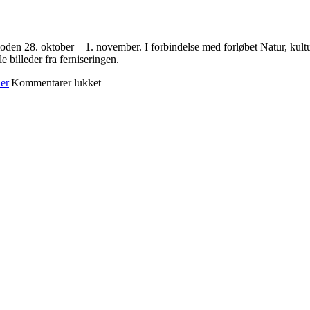
rioden 28. oktober – 1. november. I forbindelse med forløbet Natur, kult
e billeder fra ferniseringen.
til
er
|
Kommentarer lukket
Udstilling