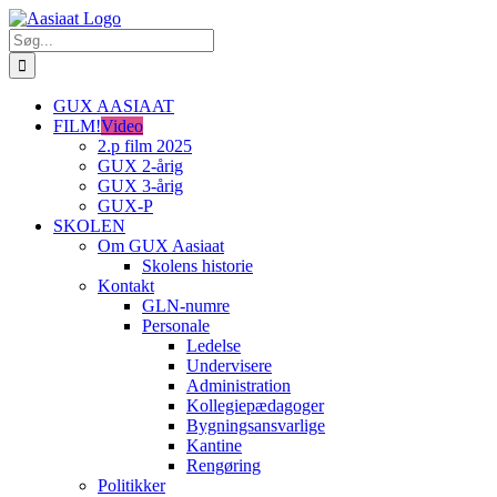
Skip
to
Søg
content
efter:
GUX AASIAAT
FILM!
Video
2.p film 2025
GUX 2-årig
GUX 3-årig
GUX-P
SKOLEN
Om GUX Aasiaat
Skolens historie
Kontakt
GLN-numre
Personale
Ledelse
Undervisere
Administration
Kollegiepædagoger
Bygningsansvarlige
Kantine
Rengøring
Politikker