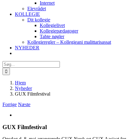
Internet
Elevrådet
KOLLEGIE
Dit kollegie
Kollegielivet
Kollegiepædagoger
Tabte nøgler
Kollegieregler – Kollegieani malittarisassat
NYHEDER
Søg
efter:
Hjem
Nyheder
GUX Filmfestival
Forrige
Næste
Se
større
billede
GUX Filmfestival
Onsdag d. 8. maj arrangerede GUX Nuuk og GUX Aasiaat for