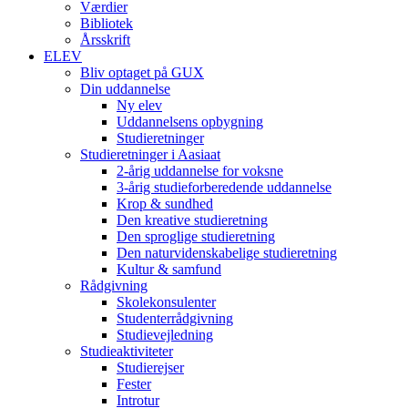
Værdier
Bibliotek
Årsskrift
ELEV
Bliv optaget på GUX
Din uddannelse
Ny elev
Uddannelsens opbygning
Studieretninger
Studieretninger i Aasiaat
2-årig uddannelse for voksne
3-årig studieforberedende uddannelse
Krop & sundhed
Den kreative studieretning
Den sproglige studieretning
Den naturvidenskabelige studieretning
Kultur & samfund
Rådgivning
Skolekonsulenter
Studenterrådgivning
Studievejledning
Studieaktiviteter
Studierejser
Fester
Introtur