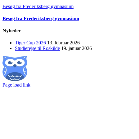
Besøg fra Frederiksberg gymnasium
Besøg fra Frederiksberg gymnasium
Nyheder
Tiger Cup 2026
13. februar 2026
Studierejse til Roskilde
19. januar 2026
Facebook
Lectio
E-
mail
Page load link
Go
to
Top