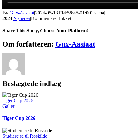
By
Gux-Aasiaat
|
2024-05-13T14:58:45-01:00
13. maj
til
2024
|
Nyheder
|
Kommentarer lukket
GUX
Filmfestival
Share This Story, Choose Your Platform!
Facebook
X
Reddit
LinkedIn
WhatsApp
Tumblr
Pinterest
Vk
Xing
E-
Om forfatteren:
Gux-Aasiaat
mail
Beslægtede indlæg
Tiger Cup 2026
Galleri
Tiger Cup 2026
Studierejse til Roskilde