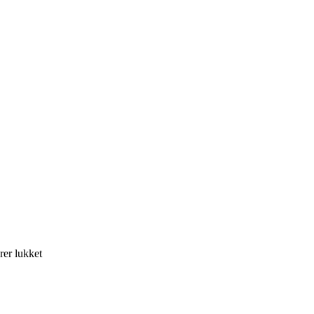
til
er lukket
KJ
Gerda