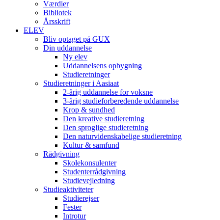
Værdier
Bibliotek
Årsskrift
ELEV
Bliv optaget på GUX
Din uddannelse
Ny elev
Uddannelsens opbygning
Studieretninger
Studieretninger i Aasiaat
2-årig uddannelse for voksne
3-årig studieforberedende uddannelse
Krop & sundhed
Den kreative studieretning
Den sproglige studieretning
Den naturvidenskabelige studieretning
Kultur & samfund
Rådgivning
Skolekonsulenter
Studenterrådgivning
Studievejledning
Studieaktiviteter
Studierejser
Fester
Introtur