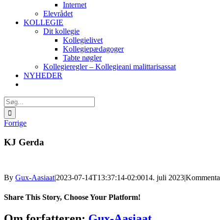
Internet
Elevrådet
KOLLEGIE
Dit kollegie
Kollegielivet
Kollegiepædagoger
Tabte nøgler
Kollegieregler – Kollegieani malittarisassat
NYHEDER
Søg
efter:
Forrige
KJ Gerda
By
Gux-Aasiaat
|
2023-07-14T13:37:14-02:00
14. juli 2023
|
Kommentar
Share This Story, Choose Your Platform!
Facebook
X
Reddit
LinkedIn
WhatsApp
Tumblr
Pinterest
Vk
Xing
E-
Om forfatteren:
Gux-Aasiaat