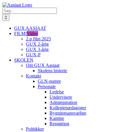
Skip
to
Søg
content
efter:
GUX AASIAAT
FILM!
Video
2.p film 2025
GUX 2-årig
GUX 3-årig
GUX-P
SKOLEN
Om GUX Aasiaat
Skolens historie
Kontakt
GLN-numre
Personale
Ledelse
Undervisere
Administration
Kollegiepædagoger
Bygningsansvarlige
Kantine
Rengøring
Politikker