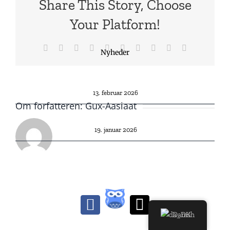
Share This Story, Choose
Your Platform!
Facebook
X
Reddit
LinkedIn
WhatsApp
Tumblr
Pinterest
Vk
Xing
E-
Nyheder
mail
Tiger Cup 2026
13. februar 2026
Om forfatteren:
Gux-Aasiaat
Studierejse til Roskilde
19. januar 2026
Lectio
Facebook
E-
Danish
mail