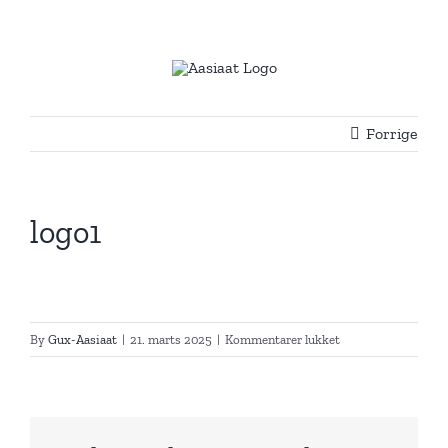
Skip
to
content
Forrige
logo1
til
By
Gux-Aasiaat
|
21. marts 2025
|
Kommentarer lukket
logo1